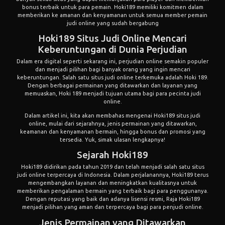
bonus terbaik untuk para pemain. Hoki189 memiliki komitmen dalam
memberikan ke amanan dan kenyamanan untuk semua member pemain
judi online yang sudah bergabung
Hoki189 Situs Judi Online Mencari
Keberuntungan di Dunia Perjudian
Dalam era digital seperti sekarang ini, perjudian online semakin populer
dan menjadi pilihan bagi banyak orang yang ingin mencari
keberuntungan. Salah satu situs judi online terkemuka adalah Hoki 189.
Dengan berbagai permainan yang ditawarkan dan layanan yang
memuaskan, Hoki 189 menjadi tujuan utama bagi para pecinta judi
online.
Dalam artikel ini, kita akan membahas mengenai
Hoki189 situs judi
online
, mulai dari sejarahnya, jenis permainan yang ditawarkan,
keamanan dan kenyamanan bermain, hingga bonus dan promosi yang
tersedia. Yuk, simak ulasan lengkapnya!
Sejarah Hoki189
Hoki189 didirikan pada tahun 2019 dan telah menjadi salah satu situs
judi online terpercaya di Indonesia. Dalam perjalanannya, Hoki189 terus
mengembangkan layanan dan meningkatkan kualitasnya untuk
memberikan pengalaman bermain yang terbaik bagi para penggunanya.
Dengan reputasi yang baik dan adanya lisensi resmi,
Raja Hoki189
menjadi pilihan yang aman dan terpercaya bagi para penjudi online.
Jenis Permainan yang Ditawarkan