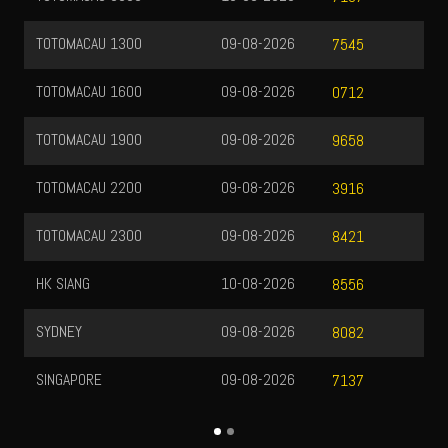
TOTOMACAU 1300
09-08-2026
7545
TOTOMACAU 1600
09-08-2026
0712
TOTOMACAU 1900
09-08-2026
9658
TOTOMACAU 2200
09-08-2026
3916
TOTOMACAU 2300
09-08-2026
8421
HK SIANG
10-08-2026
8556
SYDNEY
09-08-2026
8082
SINGAPORE
09-08-2026
7137