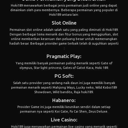
Hoki189 menawarkan berbagai jenis permainan judi online yang dapat
dimainkan oleh para membernya. Beberapa permainan yang populer di
Hoki189 antara lain:
Slot Online
Permainan slot online adalah salah satu yang paling diminati di Hoki189.
Dengan berbagai tema menarik dan fitur bonus yang menggiurkan, slot
online memberikan keseruan dan peluang besar untuk memenangkan
hadiah besar. Berbagai provider game terbaik telah di suguhkan seperti
:
Pragmatic Play
:
Yang memiliki banyak permainan paling menarik seperti Gate of
olympus, Star light princess, Gates of Gatot Kaca, Hoki 189.
PG Soft
:
Salah satu provider yang sedang naik daun ini juga memiliki banyak
permainan menarik seperti Mahjong Ways, Lucky neko, Wild Koboi189
Showdown, Wild bandito, Raja hoki189.
Habanero
:
Provider Game ini juga memiliki keunikan sendiri dalam setiap
permainan nya seperti Koi Gate, Fa Cai Shen, Zeus Deluxe.
Live Casino
:
Hoki189 juga menawarkan permainan live casino yang menarik seperti