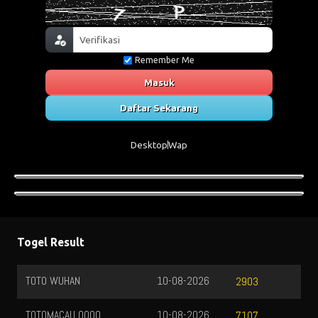
Remember Me
Masuk
Daftar Sekarang
Desktop
Wap
Togel Result
TOTO WUHAN
10-08-2026
2903
TOTOMACAU 0000
10-08-2026
7107