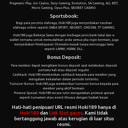
Pragmatic Play, Ion Casino, Sexy Gaming, Evolution, SA Gaming, ALL BET,
Micro Gaming, Opus Plus, SBOBET CASINO.
Sportsbook
:
Bagi para pecinta olahraga, Hoki189 juga menyediakan taruhan
olahraga online seperti SABA SPORT, SBOBET, CMD368, TF GAMING.
Hoki189 juga Bekerja Sama dengan berbagai jenis bank lokal dan e-
wallet ternama untuk memudahkan anda semua jika ingin bermain, juga
menyediakan Pembayaran Otomatis masuk tanpa menunggu lama
seperti LNPAY, HSPAY, DLL.
Bonus Deposit:
Para member dapat mengklaim bonus deposit saat melakukan deposit
pertama kali atau deposit reguler.
Cashback: Hoki189 memberikan cashback kepada para member yang
mengalami kekalahan dalam periode tertentu.
Turnover Bonus: Hoki189 juga memberikan turnover bonus kepada para
member yang aktif bermain.
Promosi Spesial: Hoki189 secara rutin mengadakan promosi spesial
seperti turnamen atau event khusus dengan hadiah besar.
Hati-hati penipuan! URL resmi Hoki189 hanya di
Hoki189
dan
Link Slot gacor
. Kami tidak
bertanggung jawab atas kerugian di luar situs
resmi.